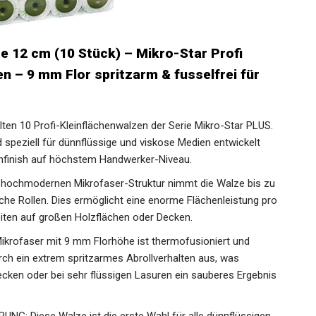
e 12 cm (10 Stück) – Mikro-Star Profi
n – 9 mm Flor spritzarm & fusselfrei für
n 10 Profi-Kleinflächenwalzen der Serie Mikro-Star PLUS.
speziell für dünnflüssige und viskose Medien entwickelt
enfinish auf höchstem Handwerker-Niveau.
chmodernen Mikrofaser-Struktur nimmt die Walze bis zu
che Rollen. Dies ermöglicht eine enorme Flächenleistung pro
beiten auf großen Holzflächen oder Decken.
krofaser mit 9 mm Florhöhe ist thermofusioniert und
urch ein extrem spritzarmes Abrollverhalten aus, was
cken oder bei sehr flüssigen Lasuren ein sauberes Ergebnis
: Diese Walze ist die erste Wahl für alle dünnflüssigen