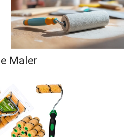
t
ze Maler