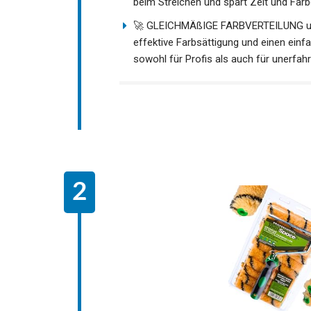
beim Streichen und spart Zeit und Farb
🚀 GLEICHMÄßIGE FARBVERTEILUNG und ex
effektive Farbsättigung und einen einf
sowohl für Profis als auch für unerfah