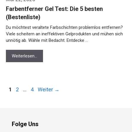
Farbentferner Gel Test: Die 5 besten
(Bestenliste)
Du möchtest veraltete Farbschichten problemlos entfernen?
Viele scheitern an ineffektiven Gelprodukten und mühen sich
unnötig ab. Wähle mit Bedacht. Entdecke …
Weiterlesen…
Seite
Seite
Seite
1
2
…
4
Weiter
→
Folge Uns