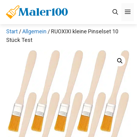
Zum
M
Inhalt
springen
Start
/
Allgemein
/ RUOXIXI kleine Pinselset 10
Stück Test