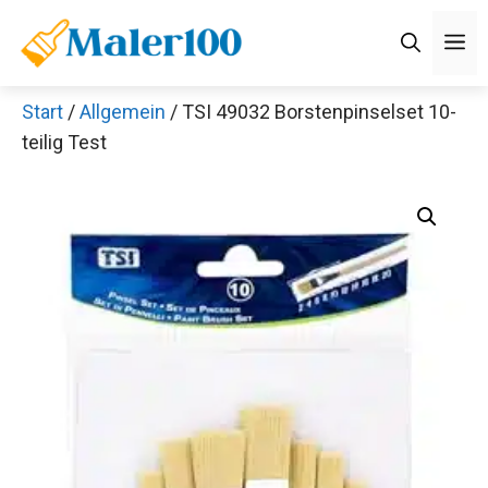
Zum
M
Inhalt
springen
Start
/
Allgemein
/ TSI 49032 Borstenpinselset 10-
teilig Test