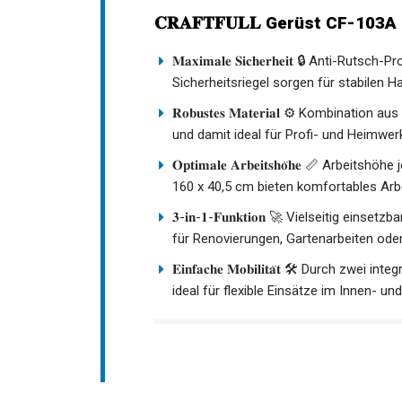
𝐂𝐑𝐀𝐅𝐓𝐅𝐔𝐋𝐋 Gerüst CF-103A
𝐌𝐚𝐱𝐢𝐦𝐚𝐥𝐞 𝐒𝐢𝐜𝐡𝐞𝐫𝐡𝐞𝐢𝐭 🔒 Anti
Sicherheitsriegel sorgen für stabilen Ha
𝐑𝐨𝐛𝐮𝐬𝐭𝐞𝐬 𝐌𝐚𝐭𝐞𝐫𝐢𝐚𝐥 ⚙️ Kombin
und damit ideal für Profi- und Heimwer
𝐎𝐩𝐭𝐢𝐦𝐚𝐥𝐞 𝐀𝐫𝐛𝐞𝐢𝐭𝐬𝐡𝐨̈𝐡𝐞 📏 A
160 x 40,5 cm bieten komfortables Arb
𝟑-𝐢𝐧-𝟏-𝐅𝐮𝐧𝐤𝐭𝐢𝐨𝐧 🚀 Vielseitig ei
für Renovierungen, Gartenarbeiten ode
𝐄𝐢𝐧𝐟𝐚𝐜𝐡𝐞 𝐌𝐨𝐛𝐢𝐥𝐢𝐭𝐚̈𝐭 🛠️ Durch 
ideal für flexible Einsätze im Innen- u