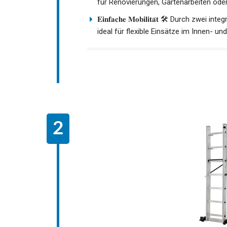
für Renovierungen, Gartenarbeiten ode
𝐄𝐢𝐧𝐟𝐚𝐜𝐡𝐞 𝐌𝐨𝐛𝐢𝐥𝐢𝐭𝐚̈𝐭 🛠️ Durch 
ideal für flexible Einsätze im Innen- u