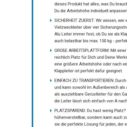
dieses Produkt hat alles, was Du brauch
Du die Arbeitshöhe individuell anpasse
SICHERHEIT ZUERST: Wir wissen, wie wic
Vielzweckleiter über vier Sicherungsst
Alu Leiter immer fest, ob Du sie als Kla
auch belastbar bis max. 150 kg - perfe
GROßE ARBEITSPLATTFORM: Mit einer Gr
reichlich Platz für Dich und Deine Wer
eine größere Arbeitshöhe oder nach ein
Klappleiter ist perfekt dafür geeignet.
EINFACH ZU TRANSPORTIEREN: Durch zwei
und kann sowohl im Außenbereich als
als ausziehbare Gerüstleiter für den G
die Leiter lässt sich einfach von A na
PLATZSPAREND: Du hast wenig Platz? Ke
höhenverstellbar, sondern kann auch z
sie die perfekte Lösung für jeden, der 