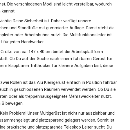
st. Die verschiedenen Modi sind leicht verstellbar, wodurch
n kannst.
htig Deine Sicherheit ist. Daher verfügt unsere
reben und Standfüße mit gummierter Auflage. Damit steht die
ppleiter oder Arbeitsbühne nutzt. Die Multifunktionsleiter ist
kt für jeden Handwerker.
öße von ca. 147 x 40 cm bietet die Arbeitsplattform
kstatt. Ob Du auf der Suche nach einem fahrbaren Gerüst für
em klappbaren Tritthocker für kleinere Aufgaben bist, diese
 Rollen ist das Alu Kleingerüst einfach in Position fahrbar
 auch in geschlossenen Räumen verwendet werden. Ob Du sie
arten oder als treppenhausgeeignete Mehrzweckleiter nutzt,
ch B bewegen.
in Problem! Unser Multigerüst ist nicht nur ausziehbar und
usammengelegt und platzsparend gelagert werden. Somit ist
eine praktische und platzsparende Teleskop Leiter sucht. Du