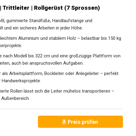
 | Trittleiter | Rollgerüst (7 Sprossen)
-Rutsch-Profil, gummierte Standfüße, Handlaufstange und
lt und ein sicheres Arbeiten in jeder Höhe.
ation aus leichtem Aluminium und stabilem Holz – belastbar bis 150 kg
kerprojekte.
rbeitshöhe je nach Modell bis 322 cm und eine großzügige Plattform von
eiten, auch bei anspruchsvollen Aufgaben.
nsetzbar als Arbeitsplattform, Bockleiter oder Anlegeleiter – perfekt
r Handwerksprojekte.
zwei integrierte Rollen lässt sich die Leiter mühelos transportieren –
nd Außenbereich.
Preis prüfen