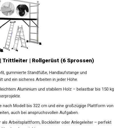
 | Trittleiter | Rollgerüst (6 Sprossen)
-Rutsch-Profil, gummierte Standfüße, Handlaufstange und
lt und ein sicheres Arbeiten in jeder Höhe.
ation aus leichtem Aluminium und stabilem Holz – belastbar bis 150 kg
kerprojekte.
rbeitshöhe je nach Modell bis 322 cm und eine großzügige Plattform von
eiten, auch bei anspruchsvollen Aufgaben.
nsetzbar als Arbeitsplattform, Bockleiter oder Anlegeleiter – perfekt