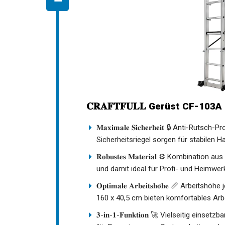
𝐂𝐑𝐀𝐅𝐓𝐅𝐔𝐋𝐋 Gerüst CF-103A
𝐌𝐚𝐱𝐢𝐦𝐚𝐥𝐞 𝐒𝐢𝐜𝐡𝐞𝐫𝐡𝐞𝐢𝐭 🔒 Anti
Sicherheitsriegel sorgen für stabilen Ha
𝐑𝐨𝐛𝐮𝐬𝐭𝐞𝐬 𝐌𝐚𝐭𝐞𝐫𝐢𝐚𝐥 ⚙️ Kombin
und damit ideal für Profi- und Heimwer
𝐎𝐩𝐭𝐢𝐦𝐚𝐥𝐞 𝐀𝐫𝐛𝐞𝐢𝐭𝐬𝐡𝐨̈𝐡𝐞 📏 A
160 x 40,5 cm bieten komfortables Arb
𝟑-𝐢𝐧-𝟏-𝐅𝐮𝐧𝐤𝐭𝐢𝐨𝐧 🚀 Vielseitig ei